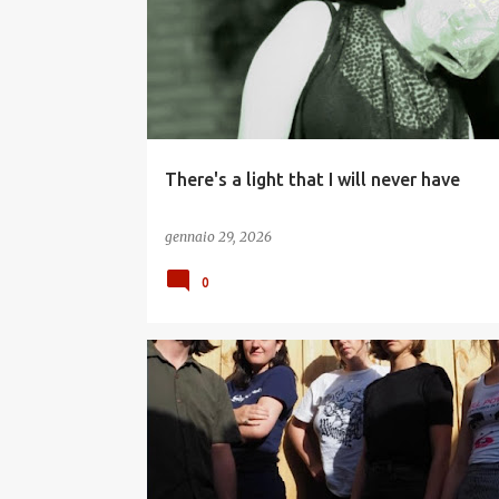
o
s
t
There's a light that I will never have
gennaio 29, 2026
0