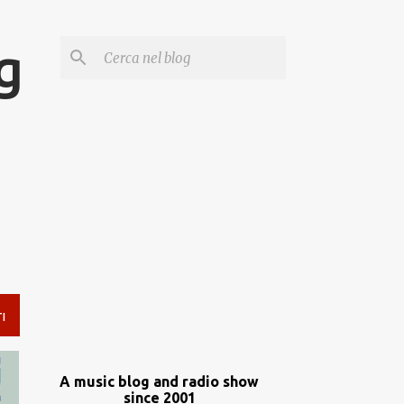
g
I
A music blog and radio show
since 2001