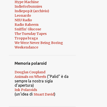
Hype Machine
13
novembre 2024
Indieforbunnies
Indiepop.it (archivio)
9
ottobre 2024
Leonardo
NEU Radio
11
settembre 2024
Radio Raheem
Sniffin' Glucose
12
agosto 2024
The Tuesday Tapes
8
luglio 2024
Troppa braga
We Were Never Being Boring
10
giugno 2024
Weekendance
11
maggio 2024
13
aprile 2024
Memoria polaroid
11
marzo 2024
Douglas Coupland
("Palid" è da
Animals on Wheels
9
febbraio 2024
sempre la nostra sigla
d'apertura)
10
gennaio 2024
Ink Polaroids
(un'idea di
)
Stuart David
9
dicembre 2023
6
novembre 2023