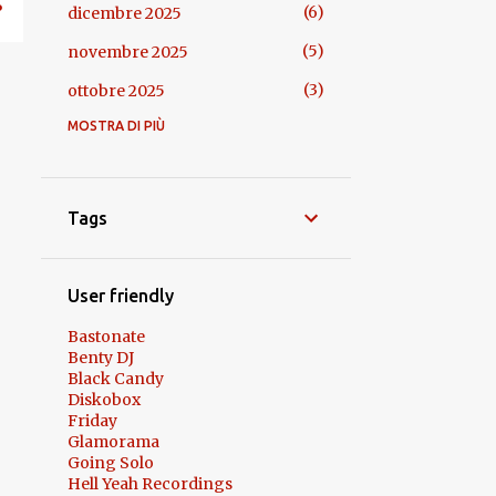
6
dicembre 2025
5
novembre 2025
3
ottobre 2025
MOSTRA DI PIÙ
8
settembre 2025
6
agosto 2025
5
luglio 2025
Tags
9
giugno 2025
10
maggio 2025
User friendly
6
aprile 2025
Bastonate
Benty DJ
11
marzo 2025
Black Candy
Diskobox
12
febbraio 2025
Friday
13
gennaio 2025
Glamorama
Going Solo
13
dicembre 2024
Hell Yeah Recordings